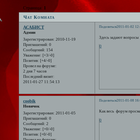
Страница:
1
Чат Комната
Поделиться
2011-01-02 12:
АСАБИСТ
Админ
Здесь задают вопросы Г
Зарегистрирован
: 2010-11-19
Приглашений:
0
0
Сообщений:
154
Уважение:
[+3/-0]
Позитив:
[+4/-0]
Провел на форуме:
2 дня 7 часов
Последний визит:
2011-01-27 11:54:13
Поделиться
2011-01-08 16:
coobik
Новичок
Как весь форум просм
Зарегистрирован
: 2011-01-05
Приглашений:
0
0
Сообщений:
2
Уважение:
[+0/-0]
Позитив:
[+0/-0]
Провел на форуме: