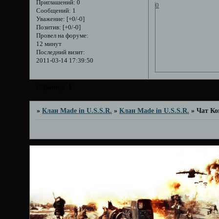
Приглашений:
0
0
Сообщений:
1
Уважение:
[+0/-0]
Позитив:
[+0/-0]
Провел на форуме:
12 минут
Последний визит:
2011-03-14 17:39:50
Страница:
1
»
Клан Made in U.S.S.R.
»
Клан Made in U.S.S.R.
»
Чат Ко